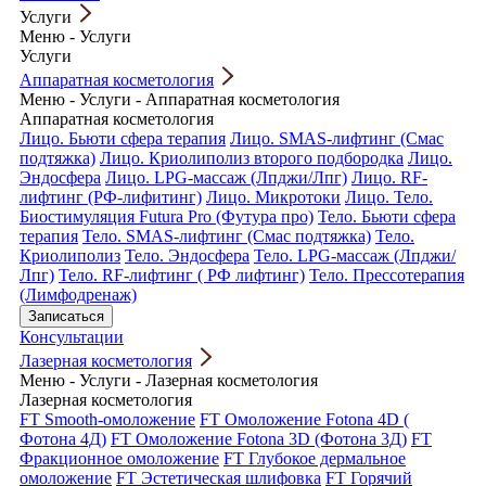
Услуги
Меню
-
Услуги
Услуги
Аппаратная косметология
Меню
-
Услуги
-
Аппаратная косметология
Аппаратная косметология
Лицо. Бьюти сфера терапия
Лицо. SMAS-лифтинг (Смас
подтяжка)
Лицо. Криолиполиз второго подбородка
Лицо.
Эндосфера
Лицо. LPG-массаж (Лпджи/Лпг)
Лицо. RF-
лифтинг (РФ-лифитинг)
Лицо. Микротоки
Лицо. Тело.
Биостимуляция Futura Pro (Футура про)
Тело. Бьюти сфера
терапия
Тело. SMAS-лифтинг (Смас подтяжка)
Тело.
Криолиполиз
Тело. Эндосфера
Тело. LPG-массаж (Лпджи/
Лпг)
Тело. RF-лифтинг ( РФ лифтинг)
Тело. Прессотерапия
(Лимфодренаж)
Записаться
Консультации
Лазерная косметология
Меню
-
Услуги
-
Лазерная косметология
Лазерная косметология
FT Smooth-омоложение
FT Омоложение Fotona 4D (
Фотона 4Д)
FT Омоложение Fotona 3D (Фотона 3Д)
FT
Фракционное омоложение
FT Глубокое дермальное
омоложение
FT Эстетическая шлифовка
FT Горячий