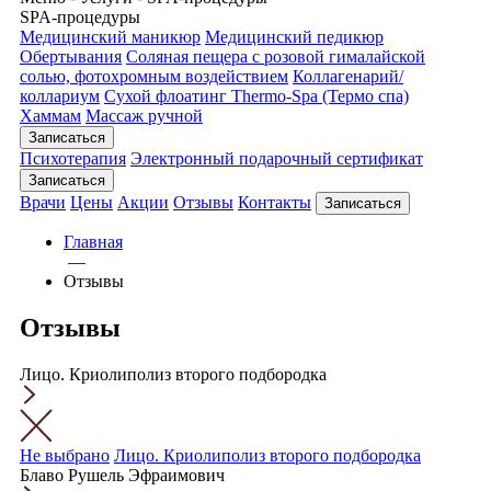
SPA-процедуры
Медицинский маникюр
Медицинский педикюр
Обертывания
Соляная пещера с розовой гималайской
солью, фотохромным воздействием
Коллагенарий/
коллариум
Сухой флоатинг Thermo-Spa (Термо спа)
Хаммам
Массаж ручной
Записаться
Психотерапия
Электронный подарочный сертификат
Записаться
Врачи
Цены
Акции
Отзывы
Контакты
Записаться
Главная
—
Отзывы
Отзывы
Лицо. Криолиполиз второго подбородка
Не выбрано
Лицо. Криолиполиз второго подбородка
Блаво Рушель Эфраимович