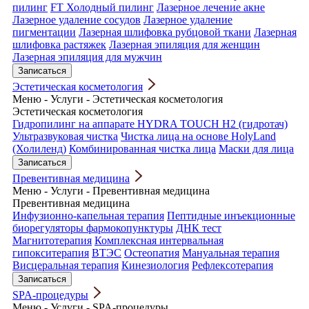
пилинг
FT Холодный пилинг
Лазерное лечение акне
Лазерное удаление сосудов
Лазерное удаление
пигментации
Лазерная шлифовка рубцовой ткани
Лазерная
шлифовка растяжек
Лазерная эпиляция для женщин
Лазерная эпиляция для мужчин
Записаться
Эстетическая косметология
Меню
-
Услуги
-
Эстетическая косметология
Эстетическая косметология
Гидропилинг на аппарате HYDRA TOUCH H2 (гидротач)
Ультразвуковая чистка
Чистка лица на основе HolyLand
(Холиленд)
Комбинированная чистка лица
Маски для лица
Записаться
Превентивная медицина
Меню
-
Услуги
-
Превентивная медицина
Превентивная медицина
Инфузионно-капельная терапия
Пептидные инъекционные
биорегуляторы фармокопунктуры
ДНК тест
Магнитотерапия
Комплексная интервальная
гипокситерапия
ВТЭС
Остеопатия
Мануальная терапия
Висцеральная терапия
Кинезиология
Рефлексотерапия
Записаться
SPA-процедуры
Меню
-
Услуги
-
SPA-процедуры