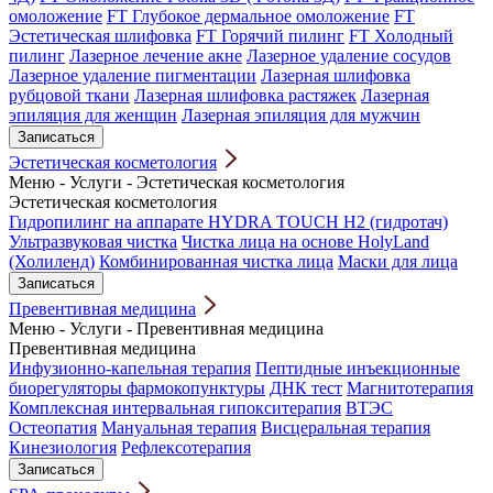
омоложение
FT Глубокое дермальное омоложение
FT
Эстетическая шлифовка
FT Горячий пилинг
FT Холодный
пилинг
Лазерное лечение акне
Лазерное удаление сосудов
Лазерное удаление пигментации
Лазерная шлифовка
рубцовой ткани
Лазерная шлифовка растяжек
Лазерная
эпиляция для женщин
Лазерная эпиляция для мужчин
Записаться
Эстетическая косметология
Меню
-
Услуги
-
Эстетическая косметология
Эстетическая косметология
Гидропилинг на аппарате HYDRA TOUCH H2 (гидротач)
Ультразвуковая чистка
Чистка лица на основе HolyLand
(Холиленд)
Комбинированная чистка лица
Маски для лица
Записаться
Превентивная медицина
Меню
-
Услуги
-
Превентивная медицина
Превентивная медицина
Инфузионно-капельная терапия
Пептидные инъекционные
биорегуляторы фармокопунктуры
ДНК тест
Магнитотерапия
Комплексная интервальная гипокситерапия
ВТЭС
Остеопатия
Мануальная терапия
Висцеральная терапия
Кинезиология
Рефлексотерапия
Записаться