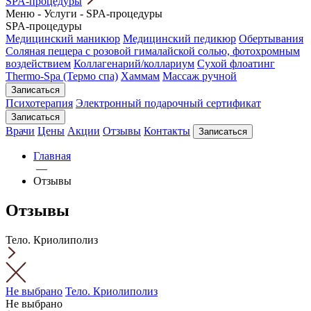
SPA-процедуры
Меню
-
Услуги
-
SPA-процедуры
SPA-процедуры
Медицинский маникюр
Медицинский педикюр
Обертывания
Соляная пещера с розовой гималайской солью, фотохромным
воздействием
Коллагенарий/коллариум
Сухой флоатинг
Thermo-Spa (Термо спа)
Хаммам
Массаж ручной
Записаться
Психотерапия
Электронный подарочный сертификат
Записаться
Врачи
Цены
Акции
Отзывы
Контакты
Записаться
Главная
—
Отзывы
Отзывы
Тело. Криолиполиз
Не выбрано
Тело. Криолиполиз
Не выбрано