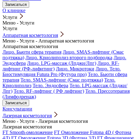
Записаться
О клинике
Услуги
Меню
-
Услуги
Услуги
Аппаратная косметология
Меню
-
Услуги
-
Аппаратная косметология
Аппаратная косметология
Лицо. Бьюти сфера терапия
Лицо. SMAS-лифтинг (Смас
подтяжка)
Лицо. Криолиполиз второго подбородка
Лицо.
Эндосфера
Лицо. LPG-массаж (Лпджи/Лпг)
Лицо. RF-
лифтинг (РФ-лифитинг)
Лицо. Микротоки
Лицо. Тело.
Биостимуляция Futura Pro (Футура про)
Тело. Бьюти сфера
терапия
Тело. SMAS-лифтинг (Смас подтяжка)
Тело.
Криолиполиз
Тело. Эндосфера
Тело. LPG-массаж (Лпджи/
Лпг)
Тело. RF-лифтинг ( РФ лифтинг)
Тело. Прессотерапия
(Лимфодренаж)
Записаться
Консультации
Лазерная косметология
Меню
-
Услуги
-
Лазерная косметология
Лазерная косметология
FT Smooth-омоложение
FT Омоложение Fotona 4D ( Фотона
4Д)
FT Омоложение Fotona 3D (Фотона 3Д)
FT Фракционное