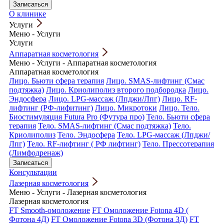
Записаться
О клинике
Услуги
Меню
-
Услуги
Услуги
Аппаратная косметология
Меню
-
Услуги
-
Аппаратная косметология
Аппаратная косметология
Лицо. Бьюти сфера терапия
Лицо. SMAS-лифтинг (Смас
подтяжка)
Лицо. Криолиполиз второго подбородка
Лицо.
Эндосфера
Лицо. LPG-массаж (Лпджи/Лпг)
Лицо. RF-
лифтинг (РФ-лифитинг)
Лицо. Микротоки
Лицо. Тело.
Биостимуляция Futura Pro (Футура про)
Тело. Бьюти сфера
терапия
Тело. SMAS-лифтинг (Смас подтяжка)
Тело.
Криолиполиз
Тело. Эндосфера
Тело. LPG-массаж (Лпджи/
Лпг)
Тело. RF-лифтинг ( РФ лифтинг)
Тело. Прессотерапия
(Лимфодренаж)
Записаться
Консультации
Лазерная косметология
Меню
-
Услуги
-
Лазерная косметология
Лазерная косметология
FT Smooth-омоложение
FT Омоложение Fotona 4D (
Фотона 4Д)
FT Омоложение Fotona 3D (Фотона 3Д)
FT