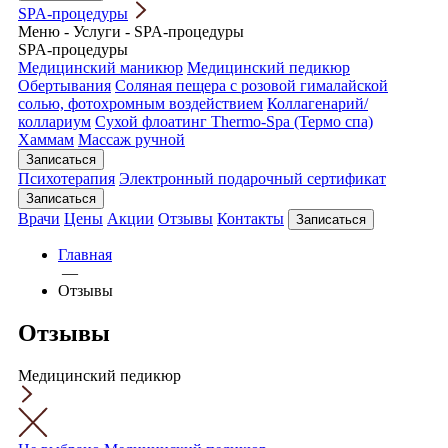
SPA-процедуры
Меню
-
Услуги
-
SPA-процедуры
SPA-процедуры
Медицинский маникюр
Медицинский педикюр
Обертывания
Соляная пещера с розовой гималайской
солью, фотохромным воздействием
Коллагенарий/
коллариум
Сухой флоатинг Thermo-Spa (Термо спа)
Хаммам
Массаж ручной
Записаться
Психотерапия
Электронный подарочный сертификат
Записаться
Врачи
Цены
Акции
Отзывы
Контакты
Записаться
Главная
—
Отзывы
Отзывы
Медицинский педикюр