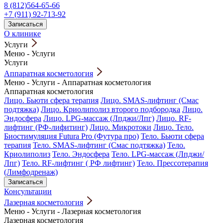
8 (812)564-65-66
+7 (911) 92-713-92
Записаться
О клинике
Услуги
Меню
-
Услуги
Услуги
Аппаратная косметология
Меню
-
Услуги
-
Аппаратная косметология
Аппаратная косметология
Лицо. Бьюти сфера терапия
Лицо. SMAS-лифтинг (Смас
подтяжка)
Лицо. Криолиполиз второго подбородка
Лицо.
Эндосфера
Лицо. LPG-массаж (Лпджи/Лпг)
Лицо. RF-
лифтинг (РФ-лифитинг)
Лицо. Микротоки
Лицо. Тело.
Биостимуляция Futura Pro (Футура про)
Тело. Бьюти сфера
терапия
Тело. SMAS-лифтинг (Смас подтяжка)
Тело.
Криолиполиз
Тело. Эндосфера
Тело. LPG-массаж (Лпджи/
Лпг)
Тело. RF-лифтинг ( РФ лифтинг)
Тело. Прессотерапия
(Лимфодренаж)
Записаться
Консультации
Лазерная косметология
Меню
-
Услуги
-
Лазерная косметология
Лазерная косметология