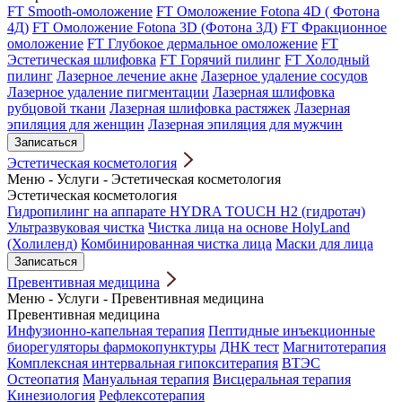
FT Smooth-омоложение
FT Омоложение Fotona 4D ( Фотона
4Д)
FT Омоложение Fotona 3D (Фотона 3Д)
FT Фракционное
омоложение
FT Глубокое дермальное омоложение
FT
Эстетическая шлифовка
FT Горячий пилинг
FT Холодный
пилинг
Лазерное лечение акне
Лазерное удаление сосудов
Лазерное удаление пигментации
Лазерная шлифовка
рубцовой ткани
Лазерная шлифовка растяжек
Лазерная
эпиляция для женщин
Лазерная эпиляция для мужчин
Записаться
Эстетическая косметология
Меню
-
Услуги
-
Эстетическая косметология
Эстетическая косметология
Гидропилинг на аппарате HYDRA TOUCH H2 (гидротач)
Ультразвуковая чистка
Чистка лица на основе HolyLand
(Холиленд)
Комбинированная чистка лица
Маски для лица
Записаться
Превентивная медицина
Меню
-
Услуги
-
Превентивная медицина
Превентивная медицина
Инфузионно-капельная терапия
Пептидные инъекционные
биорегуляторы фармокопунктуры
ДНК тест
Магнитотерапия
Комплексная интервальная гипокситерапия
ВТЭС
Остеопатия
Мануальная терапия
Висцеральная терапия
Кинезиология
Рефлексотерапия