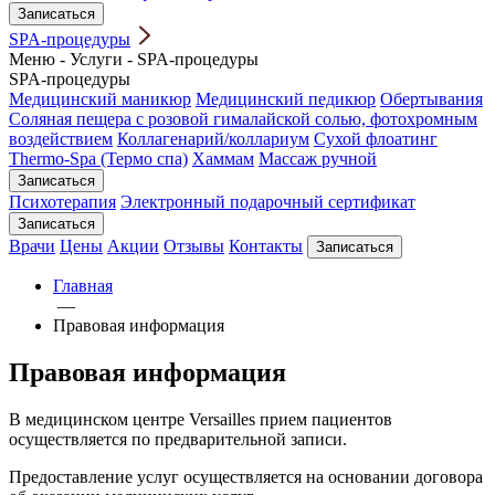
Записаться
SPA-процедуры
Меню
-
Услуги
-
SPA-процедуры
SPA-процедуры
Медицинский маникюр
Медицинский педикюр
Обертывания
Соляная пещера с розовой гималайской солью, фотохромным
воздействием
Коллагенарий/коллариум
Сухой флоатинг
Thermo-Spa (Термо спа)
Хаммам
Массаж ручной
Записаться
Психотерапия
Электронный подарочный сертификат
Записаться
Врачи
Цены
Акции
Отзывы
Контакты
Записаться
Главная
—
Правовая информация
Правовая информация
В медицинском центре Versailles прием пациентов
осуществляется по предварительной записи.
Предоставление услуг осуществляется на основании договора