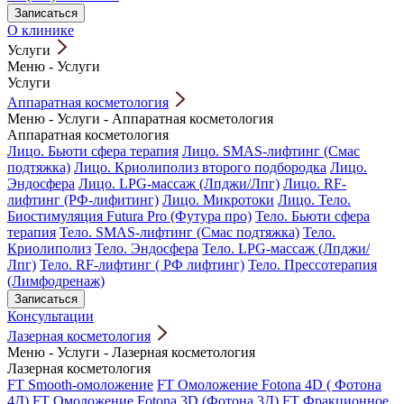
Записаться
О клинике
Услуги
Меню
-
Услуги
Услуги
Аппаратная косметология
Меню
-
Услуги
-
Аппаратная косметология
Аппаратная косметология
Лицо. Бьюти сфера терапия
Лицо. SMAS-лифтинг (Смас
подтяжка)
Лицо. Криолиполиз второго подбородка
Лицо.
Эндосфера
Лицо. LPG-массаж (Лпджи/Лпг)
Лицо. RF-
лифтинг (РФ-лифитинг)
Лицо. Микротоки
Лицо. Тело.
Биостимуляция Futura Pro (Футура про)
Тело. Бьюти сфера
терапия
Тело. SMAS-лифтинг (Смас подтяжка)
Тело.
Криолиполиз
Тело. Эндосфера
Тело. LPG-массаж (Лпджи/
Лпг)
Тело. RF-лифтинг ( РФ лифтинг)
Тело. Прессотерапия
(Лимфодренаж)
Записаться
Консультации
Лазерная косметология
Меню
-
Услуги
-
Лазерная косметология
Лазерная косметология
FT Smooth-омоложение
FT Омоложение Fotona 4D ( Фотона
4Д)
FT Омоложение Fotona 3D (Фотона 3Д)
FT Фракционное