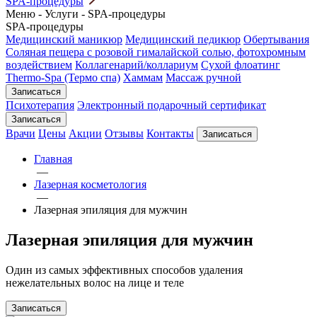
SPA-процедуры
Меню
-
Услуги
-
SPA-процедуры
SPA-процедуры
Медицинский маникюр
Медицинский педикюр
Обертывания
Соляная пещера с розовой гималайской солью, фотохромным
воздействием
Коллагенарий/коллариум
Сухой флоатинг
Thermo-Spa (Термо спа)
Хаммам
Массаж ручной
Записаться
Психотерапия
Электронный подарочный сертификат
Записаться
Врачи
Цены
Акции
Отзывы
Контакты
Записаться
Главная
—
Лазерная косметология
—
Лазерная эпиляция для мужчин
Лазерная эпиляция для мужчин
Один из самых эффективных способов удаления
нежелательных волос на лице и теле
Записаться