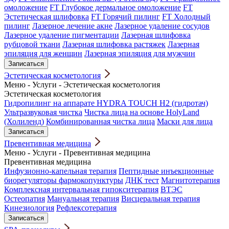
омоложение
FT Глубокое дермальное омоложение
FT
Эстетическая шлифовка
FT Горячий пилинг
FT Холодный
пилинг
Лазерное лечение акне
Лазерное удаление сосудов
Лазерное удаление пигментации
Лазерная шлифовка
рубцовой ткани
Лазерная шлифовка растяжек
Лазерная
эпиляция для женщин
Лазерная эпиляция для мужчин
Записаться
Эстетическая косметология
Меню
-
Услуги
-
Эстетическая косметология
Эстетическая косметология
Гидропилинг на аппарате HYDRA TOUCH H2 (гидротач)
Ультразвуковая чистка
Чистка лица на основе HolyLand
(Холиленд)
Комбинированная чистка лица
Маски для лица
Записаться
Превентивная медицина
Меню
-
Услуги
-
Превентивная медицина
Превентивная медицина
Инфузионно-капельная терапия
Пептидные инъекционные
биорегуляторы фармокопунктуры
ДНК тест
Магнитотерапия
Комплексная интервальная гипокситерапия
ВТЭС
Остеопатия
Мануальная терапия
Висцеральная терапия
Кинезиология
Рефлексотерапия
Записаться