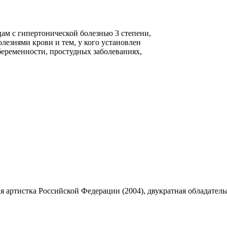
м с гипертонической болезнью 3 степени,
езнями крови и тем, у кого установлен
беременности, простудных заболеваниях,
ая артистка Российской Федерации (2004), двукратная обладате