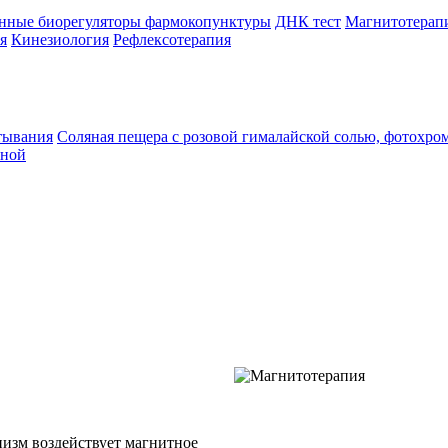
нные биорегуляторы фармокопунктуры
ДНК тест
Магнитотерап
я
Кинезиология
Рефлексотерапия
тывания
Соляная пещера с розовой гималайской солью, фотохр
чной
низм воздействует магнитное