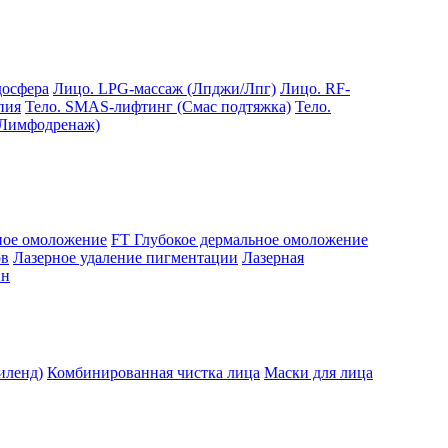
досфера
Лицо. LPG-массаж (Лпджи/Лпг)
Лицо. RF-
пия
Тело. SMAS-лифтинг (Смас подтяжка)
Тело.
(Лимфодренаж)
ое омоложение
FT Глубокое дермальное омоложение
ов
Лазерное удаление пигментации
Лазерная
ин
иленд)
Комбинированная чистка лица
Маски для лица