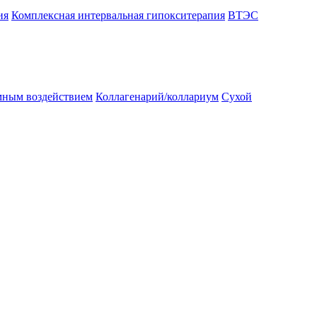
ия
Комплексная интервальная гипокситерапия
ВТЭС
омным воздействием
Коллагенарий/коллариум
Сухой