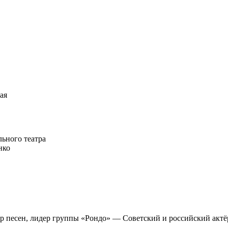
ая
ьного театра
нко
р песен, лидер группы «Рондо» — Советский и российский актёр