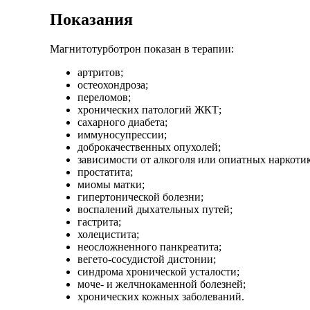
Показания
Магнитотурботрон показан в терапии:
артритов;
остеохондроза;
переломов;
хронических патологий ЖКТ;
сахарного диабета;
иммуносупрессии;
доброкачественных опухолей;
зависимости от алкоголя или опиатных наркотик
простатита;
миомы матки;
гипертонической болезни;
воспалений дыхательных путей;
гастрита;
холецистита;
неосложненного панкреатита;
вегето-сосудистой дистонии;
синдрома хронической усталости;
моче- и желчнокаменной болезней;
хронических кожных заболеваний.