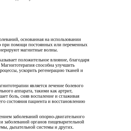
олеваний, основанная на использовании
но при помощи постоянных или переменных
генерируют магнитные волны.
казывает положительное влияние, благодаря
 Магнитотерапия способна улучшить
роцессы, ускорить регенерацию тканей и
гнитотерапии является лечение болевого
ьного аппарата, такими как артрит,
ает боль, сняв воспаление и сглаживая
го состояния пациента и восстановлению
чением заболеваний опорно-двигательного
ии заболеваний органов пищеварительной
емы, дыхательной системы и других.