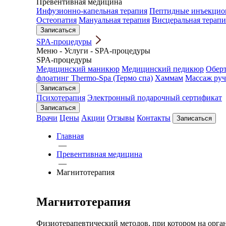
Превентивная медицина
Инфузионно-капельная терапия
Пептидные инъекцио
Остеопатия
Мануальная терапия
Висцеральная терапи
Записаться
SPA-процедуры
Меню
-
Услуги
-
SPA-процедуры
SPA-процедуры
Медицинский маникюр
Медицинский педикюр
Обер
флоатинг Thermo-Spa (Термо спа)
Хаммам
Массаж ру
Записаться
Психотерапия
Электронный подарочный сертификат
Записаться
Врачи
Цены
Акции
Отзывы
Контакты
Записаться
Главная
—
Превентивная медицина
—
Магнитотерапия
Магнитотерапия
Физиотерапевтический методов, при котором на орга