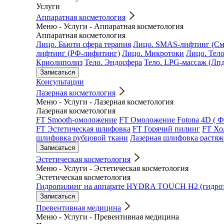
Услуги
Аппаратная косметология
Меню
-
Услуги
-
Аппаратная косметология
Аппаратная косметология
Лицо. Бьюти сфера терапия
Лицо. SMAS-лифтинг (См
лифтинг (РФ-лифитинг)
Лицо. Микротоки
Лицо. Тело
Криолиполиз
Тело. Эндосфера
Тело. LPG-массаж (Лп
Записаться
Консультации
Лазерная косметология
Меню
-
Услуги
-
Лазерная косметология
Лазерная косметология
FT Smooth-омоложение
FT Омоложение Fotona 4D ( Ф
FT Эстетическая шлифовка
FT Горячий пилинг
FT Хо
шлифовка рубцовой ткани
Лазерная шлифовка растяж
Записаться
Эстетическая косметология
Меню
-
Услуги
-
Эстетическая косметология
Эстетическая косметология
Гидропилинг на аппарате HYDRA TOUCH H2 (гидрот
Записаться
Превентивная медицина
Меню
-
Услуги
-
Превентивная медицина