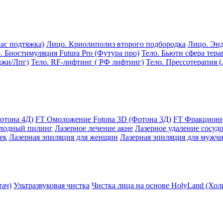
ас подтяжка)
Лицо. Криолиполиз второго подбородка
Лицо. Эн
. Биостимуляция Futura Pro (Футура про)
Тело. Бьюти сфера тера
джи/Лпг)
Тело. RF-лифтинг ( РФ лифтинг)
Тело. Прессотерапия 
отона 4Д)
FT Омоложение Fotona 3D (Фотона 3Д)
FT Фракционн
лодный пилинг
Лазерное лечение акне
Лазерное удаление сосуд
ек
Лазерная эпиляция для женщин
Лазерная эпиляция для мужч
ач)
Ультразвуковая чистка
Чистка лица на основе HolyLand (Хол