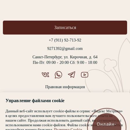
Записаться
+7 (911) 92-713-92
9271392@gmail.com
Санкт-Петербург, ул. Кирочная, д. 64
Пн-Пт: 09:00 - 20:00 Сб: 9:00 - 18:00
Правовая информация
Политика конфиденциальности
Управление файлами cookie
Медицинская лицензия ЛО-78-01-008972
Представленная на сайте информация не является публичной офертой,
Данный веб-сайт использует cookie-файлы и сервис «Яндекс Метрика»
определяемой положениями Статьи 437 Гражданского кодекса РФ.
в целях предоставления вам лучшего пользовательского опыта на
нашем сайте. Продолжая использовать данный сайт, вы соглашаетесь с
ИМЕЮТСЯ ПРОТИВОПОКАЗАНИЯ. НЕОБХОДИМА
Онлайн-
использованием нами cookie-файлов. Файлы cookie можно отключить в
ОЧНАЯ КОНСУЛЬТАЦИЯ СПЕЦИАЛИСТА. 16+
настройках вашего браузера.
Политика Cookie