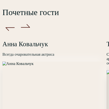
Почетные гости
Анна Ковальчук
Всегда очаровательная актриса
С
а
о